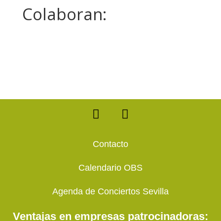
Colaboran:
F
T
a
w
c
i
e
t
Contacto
b
t
o
e
Calendario OBS
o
r
k
Agenda de Conciertos Sevilla
Ventajas en empresas patrocinadoras: