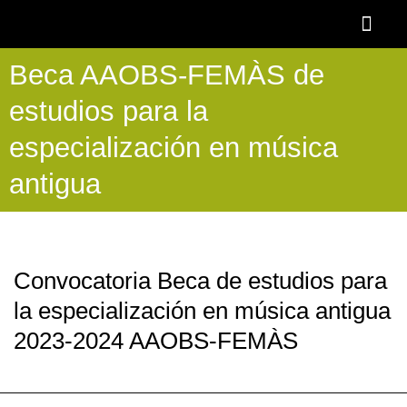
Ir
al
contenido
Beca AAOBS-FEMÀS de
OTOÑO BAR
BECA AAOBS-FEMÀS
Academia OBS
PROGRAMA BLASCO DE NEBRA
DESCUENTOS Y 
estudios para la
especialización en música
antigua
Convocatoria Beca de estudios para
la especialización en música antigua
2023-2024 AAOBS-FEMÀS