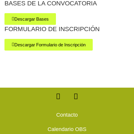
BASES DE LA CONVOCATORIA
Descargar Bases
FORMULARIO DE INSCRIPCIÓN
Descargar Formulario de Inscripción
F
T
a
w
c
i
e
t
Contacto
b
t
o
e
Calendario OBS