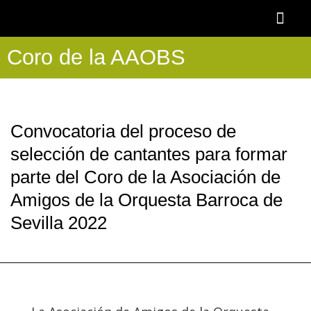
Ir
al
contenido
Coro de la AAOBS
OTOÑO BAR
BECA AAOBS-FEMÀS
Academia OBS
PROGRAMA BLASCO DE NEBRA
DESCUENTOS Y 
Convocatoria del proceso de
selección de cantantes para formar
parte del Coro de la Asociación de
Amigos de la Orquesta Barroca de
Sevilla 2022