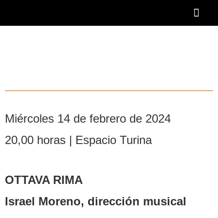
Ir
al
contenido
OTOÑO BAR
BECA AAOBS-FEMÀS
Academia OBS
PROGRAMA BLASCO DE NEBRA
DESCUENTOS Y 
Miércoles 14 de febrero de 2024
20,00 horas | Espacio Turina
OTTAVA RIMA
Israel Moreno, dirección musical