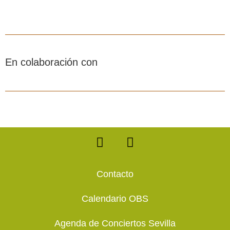
En colaboración con
F
T
a
w
c
i
e
t
Contacto
b
t
o
e
Calendario OBS
o
r
k
Agenda de Conciertos Sevilla