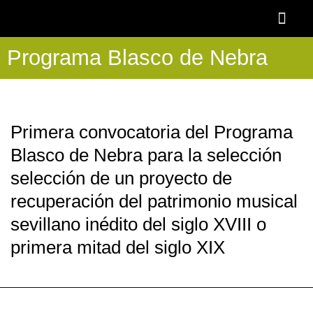
Ir
al
contenido
Programa Blasco de Nebra
OTOÑO BAR
BECA AAOBS-FEMÀS
Academia OBS
PROGRAMA BLASCO DE NEBRA
DESCUENTOS Y 
Primera convocatoria del Programa
Blasco de Nebra para la selección
selección de un proyecto de
recuperación del patrimonio musical
sevillano inédito del siglo XVIII o
primera mitad del siglo XIX