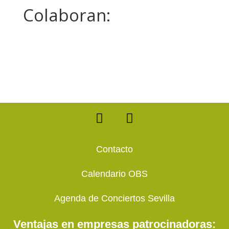
Colaboran:
F
T
a
w
c
i
e
t
Contacto
b
t
o
e
Calendario OBS
o
r
k
Agenda de Conciertos Sevilla
Ventajas en empresas patrocinadoras: