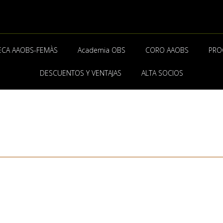
ECA AAOBS-FEMÀS
Academia OBS
CORO AAOBS
PRO
DESCUENTOS Y VENTAJAS
ALTA SOCIOS