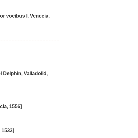
or vocibus I, Venecia,
l Delphin, Valladolid,
ia, 1556]
 1533]