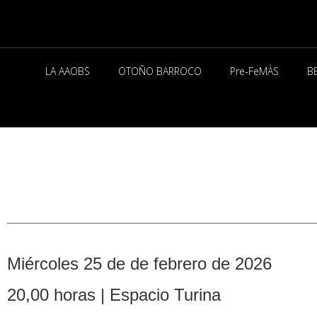
Ir
al
contenido
LA AAOBS
OTOÑO BARROCO
Pre-FeMÀS
B
Miércoles 25 de de febrero de 2026
20,00 horas | Espacio Turina