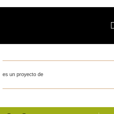
es un proyecto de
F
T