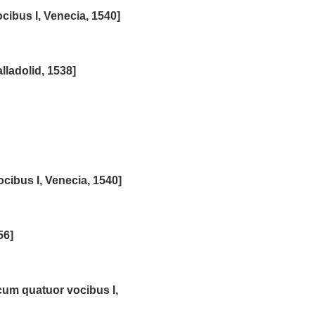
cibus I, Venecia, 1540]
lladolid, 1538]
ocibus I, Venecia, 1540]
56]
 cum quatuor vocibus I,