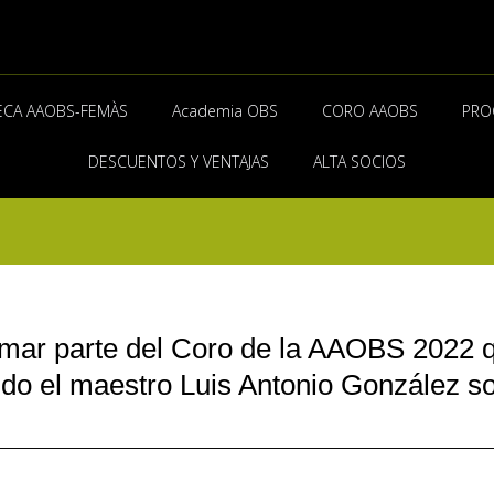
ECA AAOBS-FEMÀS
Academia OBS
CORO AAOBS
PRO
DESCUENTOS Y VENTAJAS
ALTA SOCIOS
rmar parte del Coro de la AAOBS 2022 qu
ido el maestro Luis Antonio González s