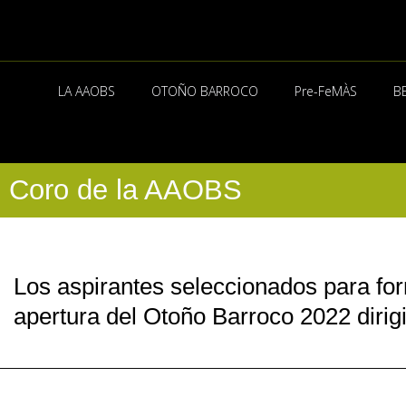
Ir
al
contenido
LA AAOBS
OTOÑO BARROCO
Pre-FeMÀS
B
Coro de la AAOBS
Los aspirantes seleccionados para fo
apertura del Otoño Barroco 2022 dirig