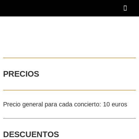
Ir
al
contenido
OTOÑO BAR
BECA AAOBS-FEMÀS
Academia OBS
PROGRAMA BLASCO DE NEBRA
DESCUENTOS Y 
PRECIOS
Precio general para cada concierto: 10 euros
DESCUENTOS