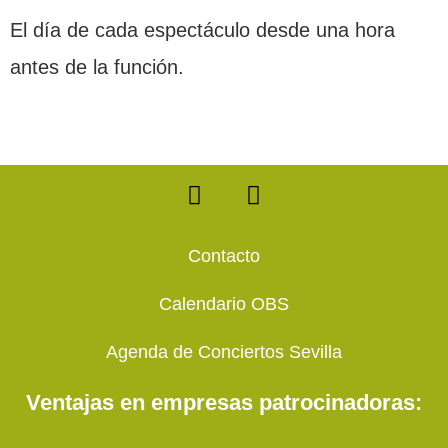
El día de cada espectáculo desde una hora
antes de la función.
F
T
a
w
c
i
e
t
Contacto
b
t
o
e
Calendario OBS
o
r
k
Agenda de Conciertos Sevilla
Ventajas en empresas patrocinadoras: