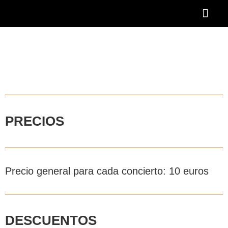
Ir
al
contenido
OTOÑO BAR
BECA AAOBS-FEMÀS
Academia OBS
PROGRAMA BLASCO DE NEBRA
DESCUENTOS Y 
PRECIOS
Precio general para cada concierto: 10 euros
DESCUENTOS