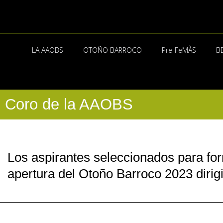
Ir
al
contenido
LA AAOBS
OTOÑO BARROCO
Pre-FeMÀS
B
Coro de la AAOBS
Los aspirantes seleccionados para fo
apertura del Otoño Barroco 2023 diri