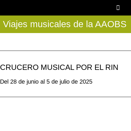
Ir
al
contenido
Viajes musicales de la AAOBS
OTOÑO BAR
BECA AAOBS-FEMÀS
Academia OBS
PROGRAMA BLASCO DE NEBRA
DESCUENTOS Y 
CRUCERO MUSICAL POR EL RIN
Del 28 de junio al 5 de julio de 2025