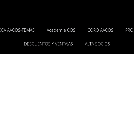
ECA AAOBS-FEMÀS
Academia OBS
CORO AAOBS
PRO
DESCUENTOS Y VENTAJAS
ALTA SOCIOS