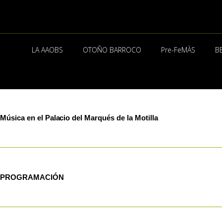
Ir
al
contenido
LA AAOBS
OTOÑO BARROCO
Pre-FeMÀS
B
Música en el Palacio del Marqués de la Motilla
PROGRAMACIÓN