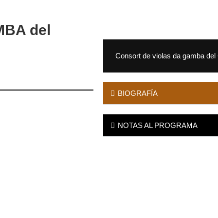
BA del
Consort de violas da gamba del 
BIOGRAFÍA
NOTAS AL PROGRAMA