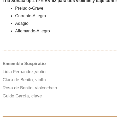
Trio Sonata op.1 nº 6 RV 62 para dos violines y bajo conti
Preludio-Grave
Corrente-Allegro
Adagio
Allemande-Allegro
Ensemble Suspiratio
Lidia Fernández,violín
Clara de Benito, violín
Rosa de Benito, violonchelo
Guido García, clave