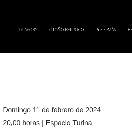
Ir
al
contenido
LA AAOBS
OTOÑO BARROCO
Pre-FeMÀS
B
Domingo 11 de febrero de 2024
20,00 horas | Espacio Turina