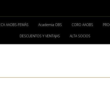
ECA AAOBS-FEMÀS
Academia OBS
CORO AAOBS
PRO
DESCUENTOS Y VENTAJAS
ALTA SOCIOS