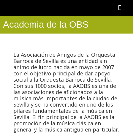
Ir
al
contenido
Academia de la OBS
OTOÑO BAR
BECA AAOBS-FEMÀS
Academia OBS
PROGRAMA BLASCO DE NEBRA
DESCUENTOS Y 
La Asociación de Amigos de la Orquesta
Barroca de Sevilla es una entidad sin
ánimo de lucro nacida en mayo de 2007
con el objetivo principal de dar apoyo
social a la Orquesta Barroca de Sevilla.
Con sus 1000 socios, la AAOBS es una de
las asociaciones de aficionados a la
música más importantes de la ciudad de
Sevilla y se ha convertido en uno de los
pilares fundamentales de la música en
Sevilla. El fin principal de la AAOBS es la
promoción de la música clásica en
general y la música antigua en particular.