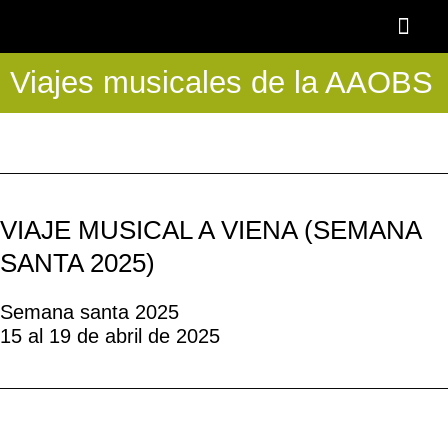
Ir
al
contenido
Viajes musicales de la AAOBS
OTOÑO BAR
BECA AAOBS-FEMÀS
Academia OBS
PROGRAMA BLASCO DE NEBRA
DESCUENTOS Y 
VIAJE MUSICAL A VIENA (SEMANA
SANTA 2025)
Semana santa 2025
15 al 19 de abril de 2025