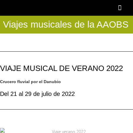
Ir
al
contenido
Viajes musicales de la AAOBS
OTOÑO BAR
BECA AAOBS-FEMÀS
Academia OBS
PROGRAMA BLASCO DE NEBRA
DESCUENTOS Y 
VIAJE MUSICAL DE VERANO 2022
Crucero fluvial por el Danubio
Del 21 al 29 de julio de 2022