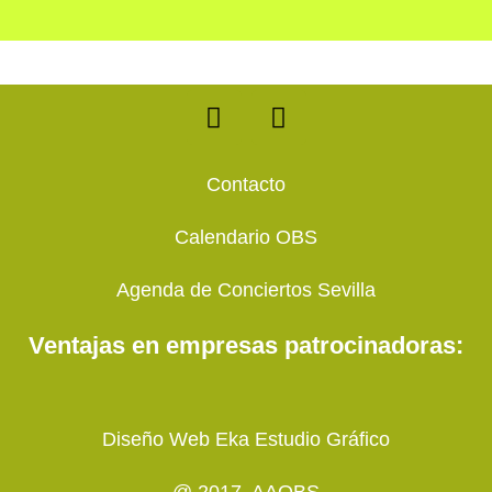
F
T
a
w
c
i
e
t
Contacto
b
t
o
e
Calendario OBS
o
r
k
Agenda de Conciertos Sevilla
Ventajas en empresas patrocinadoras:
Diseño Web Eka Estudio Gráfico