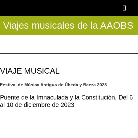
Ir
al
contenido
Viajes musicales de la AAOBS
OTOÑO BAR
BECA AAOBS-FEMÀS
Academia OBS
PROGRAMA BLASCO DE NEBRA
DESCUENTOS Y 
VIAJE MUSICAL
Festival de Música Antigua de Úbeda y Baeza 2023
Puente de la Imnaculada y la Constitución. Del 6
al 10 de diciembre de 2023