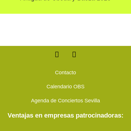
F
T
a
w
c
i
e
t
Contacto
b
t
o
e
Calendario OBS
o
r
k
Agenda de Conciertos Sevilla
Ventajas en empresas patrocinadoras: