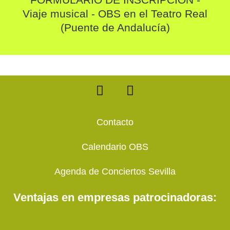
Viaje musical - OBS en el Teatro Real
(Puente de Andalucía)
F
T
a
w
c
i
e
t
Contacto
b
t
o
e
Calendario OBS
o
r
k
Agenda de Conciertos Sevilla
Ventajas en empresas patrocinadoras: