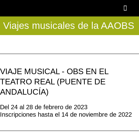
Ir
al
contenido
Viajes musicales de la AAOBS
OTOÑO BAR
BECA AAOBS-FEMÀS
Academia OBS
PROGRAMA BLASCO DE NEBRA
DESCUENTOS Y 
VIAJE MUSICAL - OBS EN EL
TEATRO REAL (PUENTE DE
ANDALUCÍA)
Del 24 al 28 de febrero de 2023
Inscripciones hasta el 14 de noviembre de 2022