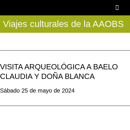
Ir
al
contenido
Viajes culturales de la AAOBS
OTOÑO BAR
BECA AAOBS-FEMÀS
Academia OBS
PROGRAMA BLASCO DE NEBRA
DESCUENTOS Y 
VISITA ARQUEOLÓGICA A BAELO
CLAUDIA Y DOÑA BLANCA
Sábado 25 de mayo de 2024