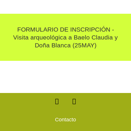
FORMULARIO DE INSCRIPCIÓN -
Visita arqueológica a Baelo Claudia y
Doña Blanca (25MAY)
F
T
a
w
c
i
e
t
Contacto
b
t